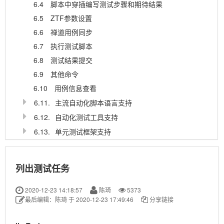
6.4
脚本中穿插编写测试步骤和期待结果
6.5
ZTF参数设置
6.6
禅道用例同步
6.7
执行测试脚本
6.8
测试结果提交
6.9
其他命令
6.10
用例信息查看
6.11.
主流自动化脚本语言支持
6.12.
自动化测试工具支持
6.13.
单元测试框架支持
6.14.
Jenkins集成
6.15.
代理服务
列出测试任务
6.15.1
使用代理执行测试
6.15.2
心跳请求
2020-12-23 14:18:57
陈琦
5373
最后编辑：陈琦 于 2020-12-23 17:49:46
分享链接
6.15.3.
服务接口
6.15.3.1
新建测试任务