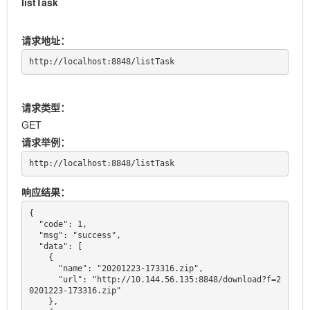
listTask
6.15.3.2
列出测试任务
6.15.3.3
列出测试历史
请求地址：
6.15.3.4
下载测试结果
http://localhost:8848/listTask
6.15.3.5
修改ZTF配置
7.
开发指南
请求类型：
GET
请求举例：
http://localhost:8848/listTask
响应结果：
{

  "code": 1,

  "msg": "success",

  "data": [

    {

      "name": "20201223-173316.zip",

      "url": "http://10.144.56.135:8848/download?f=2
0201223-173316.zip"

    },
