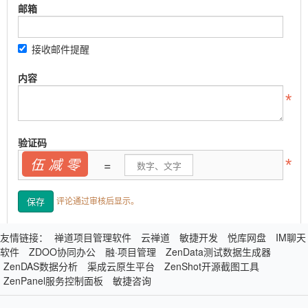
邮箱
接收邮件提醒
内容
验证码
伍 减 零
=
评论通过审核后显示。
友情链接：
禅道项目管理软件
云禅道
敏捷开发
悦库网盘
IM聊天
软件
ZDOO协同办公
融·项目管理
ZenData测试数据生成器
ZenDAS数据分析
渠成云原生平台
ZenShot开源截图工具
ZenPanel服务控制面板
敏捷咨询