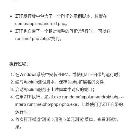
6.13.
单元测试框架支持
6.14.
Jenkins集成
ZTF发行版中包含了一个PHP的示例脚本，位置在
6.15.
代理服务
demo/appium/android.php。
ZTF也自带了一个相对完整的PHP7运行时，
可以在
7.
开发指南
runtime/
php
/php7找到。
执行过程：
在Windows系统中安装PHP7，或使用ZTF自带的运行时；
编写Appium测试脚本，保存为php扩展名的文件；
启动Appium服务于上述脚本中对应的端口；
使用ZTF执行，如ztf.exe run demo\appium\android.php --
interp runtime\php\php7\php.exe，此处使用了ZTF自带的
运行时；
依次打开禅道“测试->用例->单元测试”菜单，查看测试结
果。