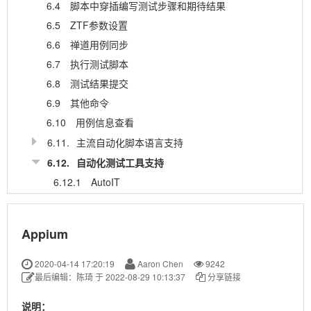
6.4
脚本中穿插编写测试步骤和期待结果
6.5
ZTF参数设置
6.6
禅道用例同步
6.7
执行测试脚本
6.8
测试结果提交
6.9
其他命令
6.10
用例信息查看
6.11.
主流自动化脚本语言支持
6.12.
自动化测试工具支持
6.12.1
AutoIT
6.12.2
Selenium
6.12.3
Appium
Appium
6.12.4
RobotFramework
6.12.5
Cypress
2020-04-14 17:20:19
Aaron Chen
9242
最后编辑：陈琦 于 2022-08-29 10:13:37
分享链接
6.12.6
Playwright
6.12.7
Puppeteer
说明：