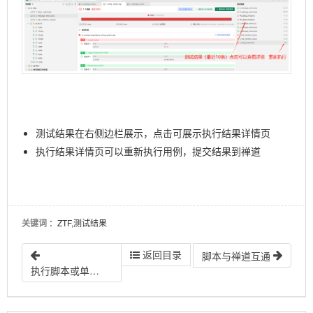
6.10
用例信息查看
6.11.
主流自动化脚本语言支持
6.12.
自动化测试工具支持
6.13.
单元测试框架支持
6.14.
Jenkins集成
6.15.
代理服务
测试结果在右侧边栏展示，点击可展示执行结果详情页
7.
开发指南
执行结果详情页可以重新执行用例，提交结果到禅道
关键词
：ZTF,测试结果
返回目录
脚本与禅道互通
执行脚本或单元测试