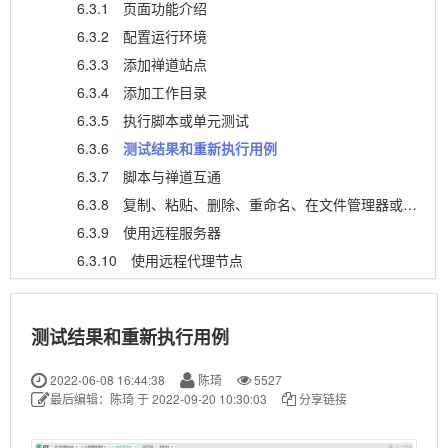
6.3.1
页面功能介绍
6.3.2
配置运行环境
6.3.3
添加禅道站点
6.3.4
添加工作目录
6.3.5
执行脚本或单元测试
6.3.6
测试结果和重新执行用例
6.3.7
脚本与禅道互通
6.3.8
复制、粘贴、删除、重命名、在文件管理器或命令行打开
6.3.9
使用远程服务器
6.3.10
使用远程代理节点
6.4
脚本中穿插编写测试步骤和期待结果
6.5
ZTF参数设置
测试结果和重新执行用例
6.6
禅道用例同步
6.7
执行测试脚本
2022-06-08 16:44:38
陈琦
5527
最后编辑：陈琦 于 2022-09-20 10:30:03
分享链接
6.8
测试结果提交
6.9
其他命令