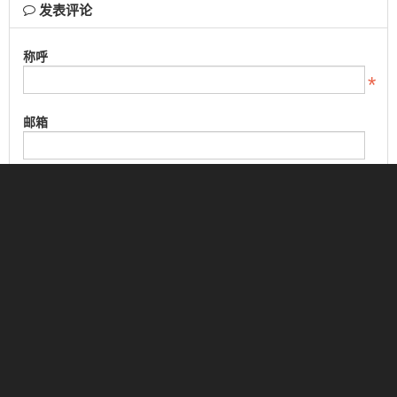
发表评论
称呼
邮箱
接收邮件提醒
内容
验证码
陆 减 叁
=
评论通过审核后显示。