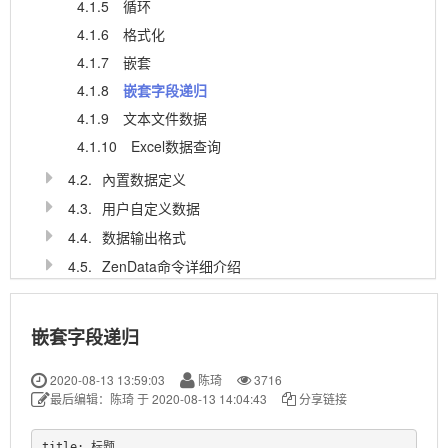
4.1.5
循环
4.1.6
格式化
4.1.7
嵌套
4.1.8
嵌套字段递归
4.1.9
文本文件数据
4.1.10
Excel数据查询
4.2.
內置数据定义
4.3.
用户自定义数据
4.4.
数据输出格式
4.5.
ZenData命令详细介绍
4.6.
ZenData服务接口
5
如何获得支持
嵌套字段递归
2020-08-13 13:59:03
陈琦
3716
最后编辑：陈琦 于 2020-08-13 14:04:43
分享链接
title: 标题
