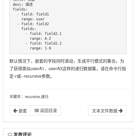
desc: 描述

fields:

  - field: field1 

    range: user

  - field: field2

    fields: 

      - field: field2.1

        range: A-Z

      - field: field2.2

        range: 1-9
默认情况下，嵌套的字段同时滚动，生成平行模式的集合。为
了获得类似userA1、userA3这样的递归数据集，请在命令行指
定-r或--recursive参数。
关键词
：recursive,递归
返回目录
嵌套
文本文件数据
发表评论