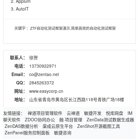
Appium
AutoIT
关键字
：ZTF自动化测试框架演示,简单高效的自动化测试框架
联系人：
徐贺
电话：
13730922971
Email：
co@zentao.net
QQ：
2845263372
网址：
www.easycorp.cn
地址：
山东省青岛市黄岛区长江西路118号青铁广场18楼
友情链接：
禅道项目管理软件
云禅道
敏捷开发
悦库网盘
IM
聊天软件
ZDOO协同办公
融·项目管理
ZenData测试数据生成器
ZenDAS数据分析
渠成云原生平台
ZenShot开源截图工具
ZenPanel服务控制面板
敏捷咨询