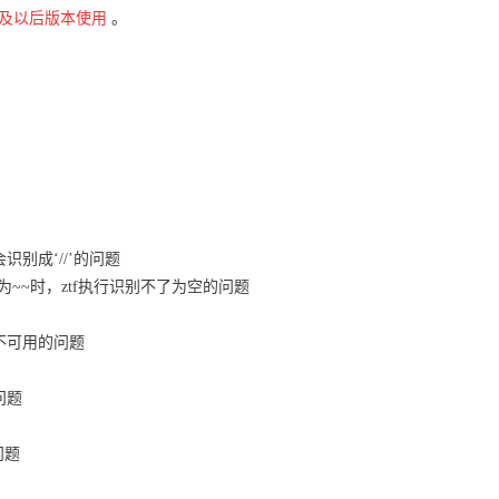
及以后版本使用
。
识别成‘//’的问题
为~~时，ztf执行识别不了为空的问题
器不可用的问题
问题
问题