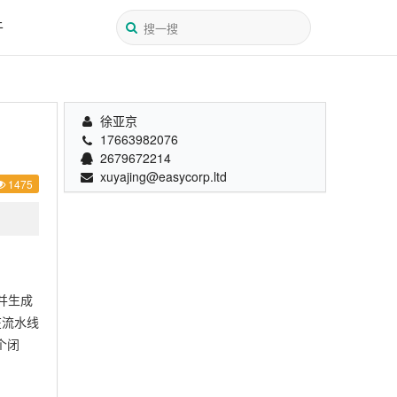
于
徐亚京
17663982076
2679672214
xuyajing@easycorp.ltd
1475
并生成
在流水线
个闭