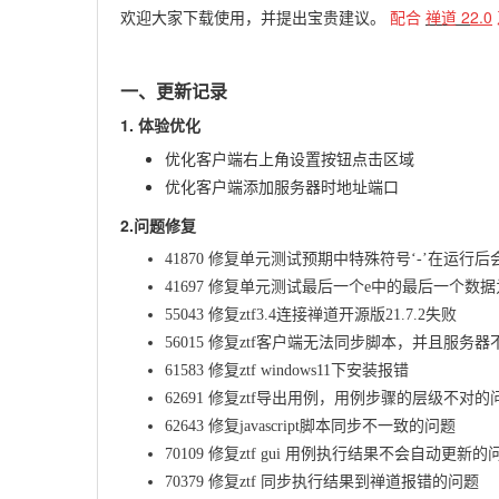
欢迎大家下载使用，并提出宝贵建议。
配合
禅道
2
2.0
一、更新记录
1. 体验优化
优化客户端右上角设置按钮点击区域
优化客户端添加服务器时地址端口
2.问题修复
41870 修复单元测试预期中特殊符号‘-’在运行后会
41697 修复单元测试最后一个e中的最后一个数据
55043 修复ztf3.4连接禅道开源版21.7.2失败
56015 修复ztf客户端无法同步脚本，并且服务
61583 修复ztf windows11下安装报错
62691 修复ztf导出用例，用例步骤的层级不对的
62643 修复javascript脚本同步不一致的问题
70109 修复ztf gui 用例执行结果不会自动更新的
70379 修复ztf 同步执行结果到禅道报错的问题