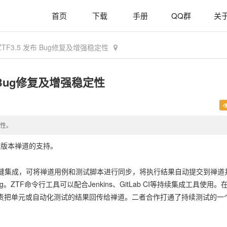
首页
下载
手册
QQ群
关
F3.5 发布 Bug修复及增强稳定性
 Bug修复及增强稳定性
定性。
及新版本禅道的支持。
无缝集成，可将禅道用例和测试脚本进行同步，将执行结果自动提交到禅道
TF命令行工具可以配合Jenkins、GitLab CI等持续集成工具使用。
负责把单元或自动化测试的结果回传给禅道。二者合作打通了持续测试的一