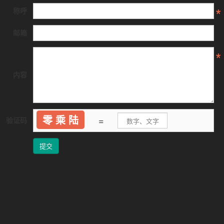
称呼
邮箱
内容
零 乘 陆
=
验证码