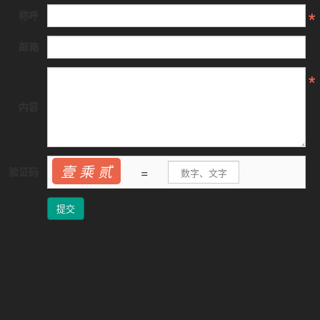
称呼
邮箱
内容
壹 乘 贰
=
验证码