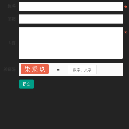
称呼
邮箱
内容
柒 乘 玖
=
验证码