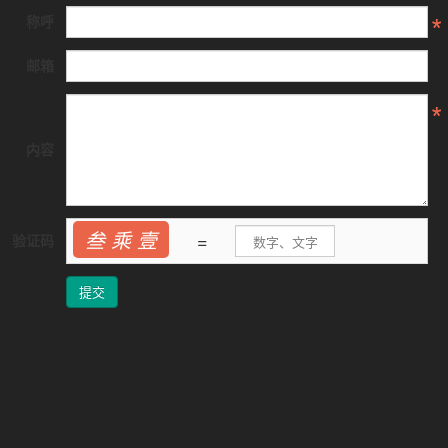
称呼
邮箱
内容
叁 乘 壹
=
验证码